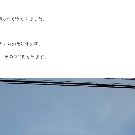
麗な虹がかかりました。
る方向の反対側の空。
、東の空に
虹
が出ます。