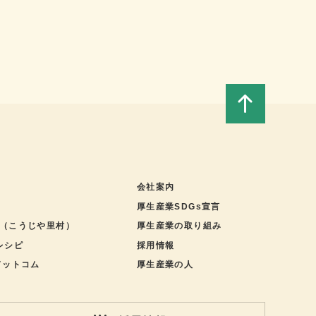
このペ
ージの
会社案内
厚生産業SDGs宣言
トップ
（こうじや里村）
厚生産業の取り組み
酵レシピ
採用情報
へ
ドットコム
厚生産業の人