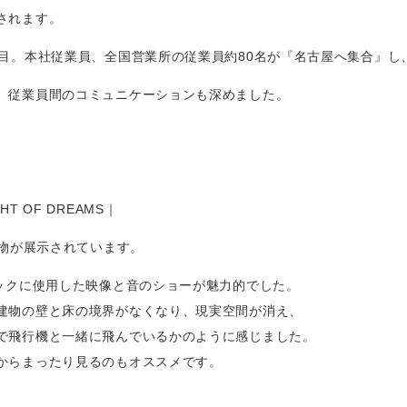
されます。
節目。本社従業員、全国営業所の従業員約80名が『名古屋へ集合』し
、従業員間のコミュニケーションも深めました。
T OF DREAMS｜
物が
展示されています。
ミックに使用した映像と音のショーが魅力的でした。
建物の壁と床の境界がなくなり、現実空間が消え、
で飛行機と一緒に飛んでいるかのように感じました。
からまったり見るのもオススメです。