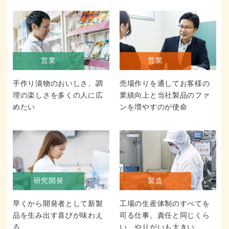
営業
営業
手作り漬物のおいしさ、調
売場作りを通してお客様の
理の楽しさを多くの人に広
業績向上と当社製品のファ
めたい
ンを増やすのが使命
研究開発
製造
早くから開発者として新製
工場の生産体制のすべてを
品を生み出す喜びが味わえ
司る仕事。責任と同じくら
る
い、やりがいも大きい