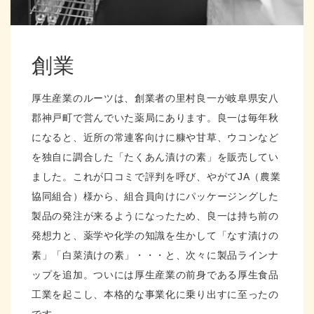
創業
厚生産業のルーツは、創業者の里村良一が岐阜県安八
郡神戸町で営んでいた薬局にあります。良一は毎年秋
になると、近所の常連客向けに糠や甘草、ウコンなど
を独自に調合した「たくあん漬けの素」を販売してい
ました。これが口コミで評判を呼び、やがてJA（農業
協同組合）様から、組合員向けにパッケージングした
製品の発注が来るようになったため、良一は持ち前の
発想力と、薬学や化学の知識を生かして「なす漬けの
素」「白菜漬けの素」・・・と、次々に製品ラインナ
ップを追加。ついには厚生産業の前身である厚生食品
工業を起こし、本格的な事業化に乗り出すに至ったの
です。